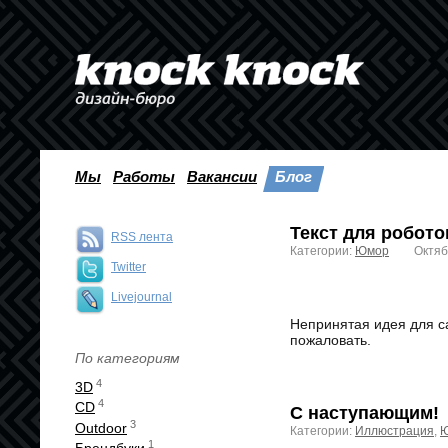
Мы
Работы
Вакансии
Блог
Текст для робото
RSS лента
Категории:
Юмор
Октяб
Twitter
Livejournal
Непринятая идея для с
пожаловать.
По категориям
4
3D
4
CD
С наступающим!
3
Outdoor
Категории:
Иллюстрация
,
1