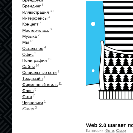
Брендбуки
1
Брендинг
39
Иллюстрация
4
Интерфейсы
7
Концепт
3
Мастер-класс
2
Музыка
13
Мы
4
Остальное
3
Офис
19
Полиграфия
14
Сайты
1
Социальные сети
1
Техдизайн
11
Фирменный стиль
5
Флеш
7
Фото
1
Черновики
3
Юмор
Web 2.0 шагает п
Категории:
Фото
,
Юмор