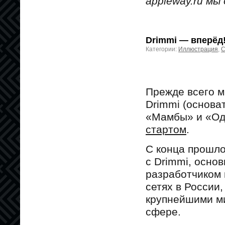
appleway.ru мы
Drimmi — вперёд
Категории:
Иллюстрация
,
С
Прежде всего м
Drimmi (основа
«Мамбы» и «Од
стартом
.
С конца прошло
с Drimmi, основ
разработчиком 
сетях в России,
крупнейшими м
сфере.