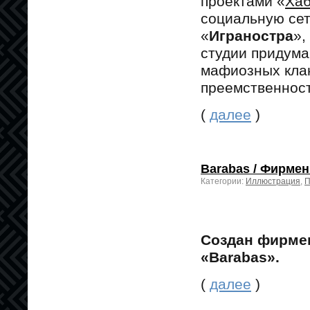
проектами «
Ха
социальную сет
«
Играностра
»,
студии придума
мафиозных клан
преемственност
(
далее
)
Barabas / Фирме
Категории:
Иллюстрация
,
П
Создан фирме
«Barabas».
(
далее
)