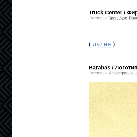
Truck Center / Ф
Категории:
Брендбуки
,
Пол
(
далее
)
Barabas / Логоти
Категории:
Иллюстрация
,
Ф