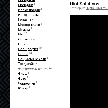
Брендбуки
Hint Solutions
1
Брендинг
Категории:
Фирменный сти
39
Иллюстрация
4
Интерфейсы
7
Концепт
3
Мастер-класс
2
Музыка
13
Мы
4
Остальное
3
Офис
19
Полиграфия
14
Сайты
1
Социальные сети
1
Техдизайн
11
Фирменный стиль
5
Флеш
7
Фото
1
Черновики
3
Юмор