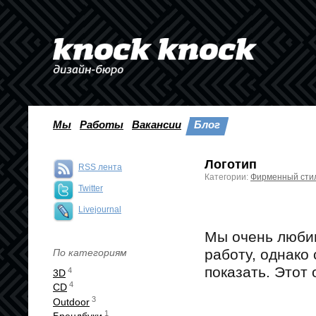
Мы
Работы
Вакансии
Блог
Логотип
RSS лента
Категории:
Фирменный сти
Twitter
Livejournal
Мы очень любим
работу, однако
По категориям
показать. Этот 
4
3D
4
CD
3
Outdoor
1