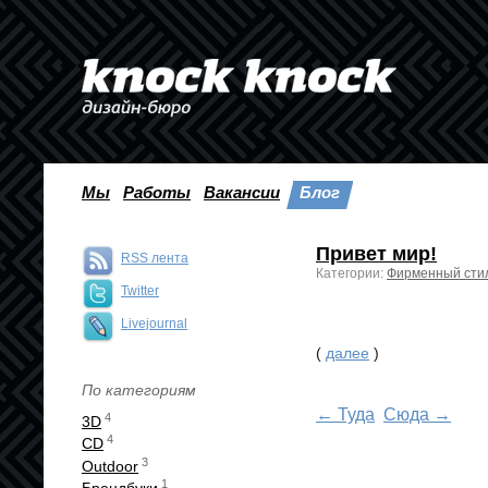
Мы
Работы
Вакансии
Блог
Привет мир!
RSS лента
Категории:
Фирменный сти
Twitter
Livejournal
(
далее
)
По категориям
← Туда
Сюда →
4
3D
4
CD
3
Outdoor
1