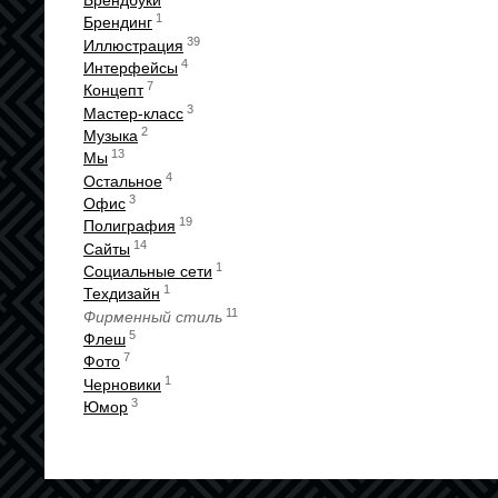
Брендбуки
1
Брендинг
39
Иллюстрация
4
Интерфейсы
7
Концепт
3
Мастер-класс
2
Музыка
13
Мы
4
Остальное
3
Офис
19
Полиграфия
14
Сайты
1
Социальные сети
1
Техдизайн
11
Фирменный стиль
5
Флеш
7
Фото
1
Черновики
3
Юмор